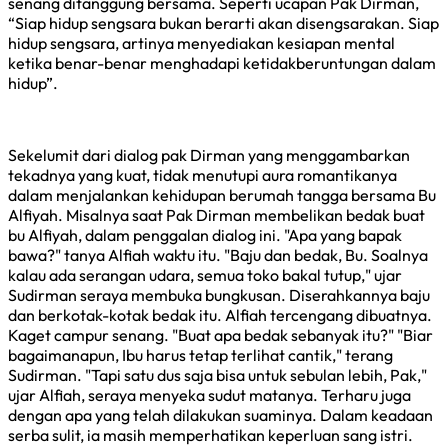
senang ditanggung bersama. Seperti ucapan Pak Dirman,
“Siap hidup sengsara bukan berarti akan disengsarakan. Siap
hidup sengsara, artinya menyediakan kesiapan mental
ketika benar-benar menghadapi ketidakberuntungan dalam
hidup”.
Sekelumit dari dialog pak Dirman yang menggambarkan
tekadnya yang kuat, tidak menutupi aura romantikanya
dalam menjalankan kehidupan berumah tangga bersama Bu
Alfiyah. Misalnya saat Pak Dirman membelikan bedak buat
bu Alfiyah, dalam penggalan dialog ini. "Apa yang bapak
bawa?" tanya Alfiah waktu itu. "Baju dan bedak, Bu. Soalnya
kalau ada serangan udara, semua toko bakal tutup," ujar
Sudirman seraya membuka bungkusan. Diserahkannya baju
dan berkotak-kotak bedak itu. Alfiah tercengang dibuatnya.
Kaget campur senang. "Buat apa bedak sebanyak itu?" "Biar
bagaimanapun, Ibu harus tetap terlihat cantik," terang
Sudirman. "Tapi satu dus saja bisa untuk sebulan lebih, Pak,"
ujar Alfiah, seraya menyeka sudut matanya. Terharu juga
dengan apa yang telah dilakukan suaminya. Dalam keadaan
serba sulit, ia masih memperhatikan keperluan sang istri.