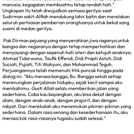
manusia, kegagalan membuatmu tetap rendah hati."
Ungkapan itu telah diwujudkan semasa gerilya-saat
Sudirman sakit-Alfiah mendukung lahir batin dan merelakan
seluruh perhiasan pemberian orangtuanya untuk bekal sang
suami di medan gerilya.
Pak Dirman pejuang yang menyerahkan jiwa raganya untuk
bangsa dan negaranya dengan tetap memperhatikan dan
menyayangi dengan sepenuh hati isteri dan ketujuh anaknya,
Ahmad Tidarwono, Taufik Effendi, Didi Prapti Astuti, Didi
Suciati, Pujiati, Titi Wahyuni, dan Mohammad Teguh.
Perjuangannya telah memenuhi titik puncak hingga pada
dialog ini. “Aku merasa bangga, Bu. Bangga sekali setiap
merenungkan perjalanan hidupku, sejak kecil sampai aku
menikahimu.
Gusti Allah
selalu memberikan jalan yang
sederhana. Coba kau bayangkan, aku bisa dekat dengan
alam, dengan anak-anak, dengan prajurit, dan dengan
rakyat. Dari merekalah aku menemukan pikiran-pikiran yang
sederhana. Dalam rasa senang dan kesederhanaan itu, aku
merasa kok rasa-rasanya tugasku sudah selesai.”