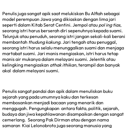
Penulis juga sangat apik saat melukiskan Bu Alfiah sebagai
model perempuan Jawa yang dikiaskan dengan lima jari
seperti dalam Kitab Serat Centini. Jempol atau
pol ing tias
,
seorang istri harus berserah diri sepenuhnya kepada suami.
Telunjuk atau penuduh, seorang istri jangan sekali-kali berani
membantah
thudung kakung
. Jari tengah atau penuggal,
seorang istri harus selalu menunggalkan suami dan menjaga
martabat suami. Jari manis mengiaskan, istri harus tetap
manis air mukanya dalam melayani suami. Jelentik atau
kelingking mengiaskan
athak ithikan
, terampil dan banyak
akal dalam melayani suami.
Penulis sangat pandai dan apik dalam menuliskan buku
sejarah yang pada umumnya kaku dan terkesan
membosankan menjadi bacaan yang menarik dan
menggugah. Pengungkapan antara fakta, politik, sejarah,
budaya dan jiwa kepahlawanan disampaikan dengan sangat
cemerlang. Seorang Pak Dirman atau dengan nama
samaran Kiai Lelonobroto juga seorang manusia yang